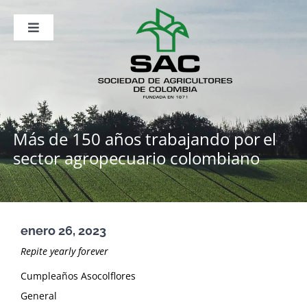
Saltar
al
contenido
Toggle
Navigation
Nosotros
Publicaciones
Sala de Prensa
Eventos
Más de 150 años trabajando por
el
sector agropecuario colombiano
enero 26, 2023
Repite yearly forever
Cumpleaños Asocolflores
General