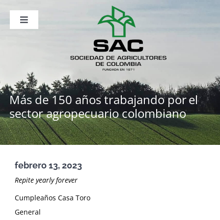
Saltar
al
contenido
Toggle
Navigation
Nosotros
Publicaciones
Sala de Prensa
Eventos
Más de 150 años trabajando por
el
sector agropecuario colombiano
febrero 13, 2023
Repite yearly forever
Cumpleaños Casa Toro
General