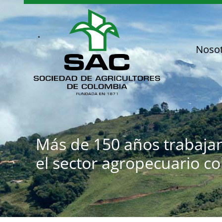
Saltar
al
contenido
Noso
Más de 150 años trabaja
el sector agropecuario c