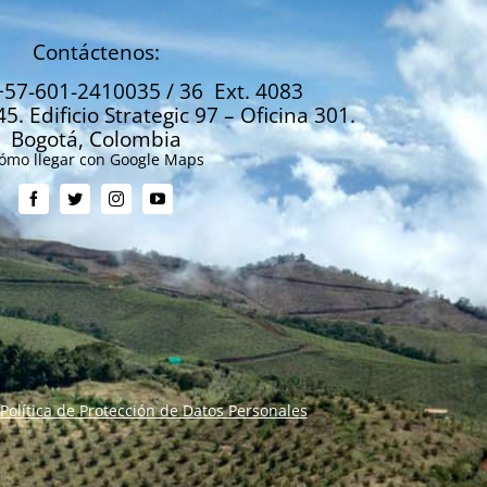
Contáctenos:
+57-601-2410035 / 36 Ext. 4083
45. Edificio Strategic 97 – Oficina 301.
Bogotá, Colombia
ómo llegar con Google Maps
Política de Protección de Datos Personales