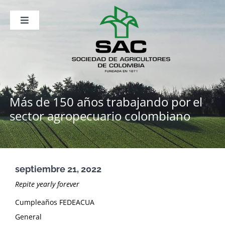
Saltar
al
contenido
Toggle
Navigation
Nosotros
Publicaciones
Sala de Prensa
Eventos
Más de 150 años trabajando por
el
sector agropecuario colombiano
septiembre 21, 2022
Repite yearly forever
Cumpleaños FEDEACUA
General