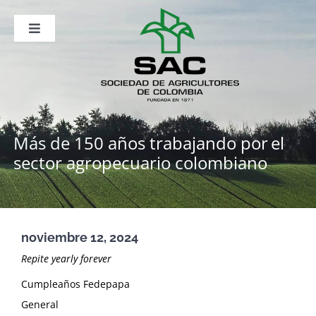
Saltar
al
contenido
Toggle
Navigation
Nosotros
Publicaciones
Sala de Prensa
Eventos
Más de 150 años trabajando por
el
sector agropecuario colombiano
noviembre 12, 2024
Repite yearly forever
Cumpleaños Fedepapa
General