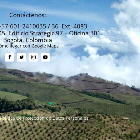
Contáctenos:
+57-601-2410035 / 36 Ext. 4083
45. Edificio Strategic 97 – Oficina 301.
Bogotá, Colombia
ómo llegar con Google Maps
Política de Protección de Datos Personales