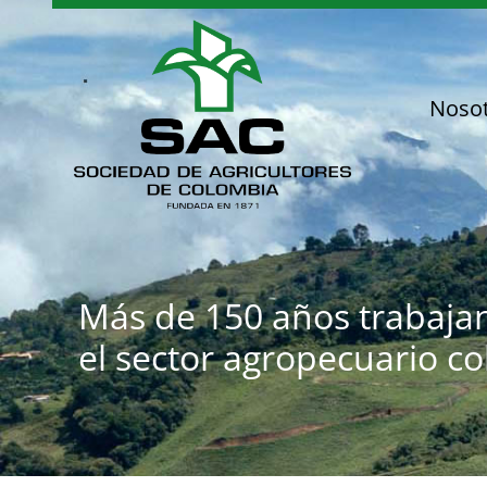
Saltar
al
contenido
Noso
Más de 150 años trabaja
el sector agropecuario c