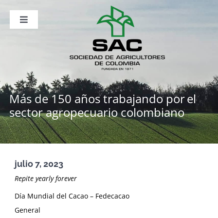
Saltar
al
contenido
Toggle
Navigation
Nosotros
Publicaciones
Sala de Prensa
Eventos
Más de 150 años trabajando por
el
sector agropecuario colombiano
julio 7, 2023
Repite yearly forever
Día Mundial del Cacao – Fedecacao
General