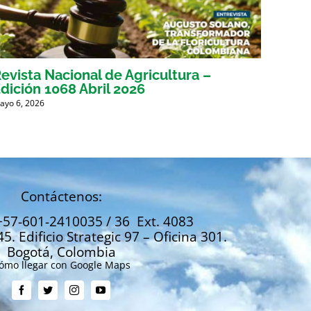
evista Nacional de Agricultura –
Revis
dición 1068 Abril 2026
Edici
ayo 6, 2026
Marzo 31
Contáctenos:
+57-601-2410035 / 36 Ext. 4083
45. Edificio Strategic 97 – Oficina 301.
Bogotá, Colombia
ómo llegar con Google Maps