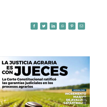
Facebook
Twitter
LinkedIn
WhatsApp
Pinterest
Correo
electrónico