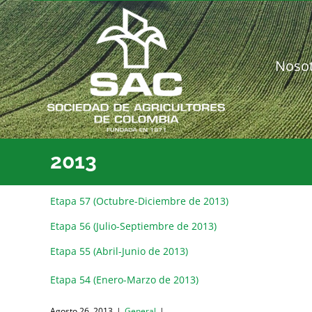
Saltar
al
contenido
Noso
2013
Etapa 57 (Octubre-Diciembre de 2013)
Etapa 56 (Julio-Septiembre de 2013)
Etapa 55 (Abril-Junio de 2013)
Etapa 54 (Enero-Marzo de 2013)
Agosto 26, 2013
|
General
|