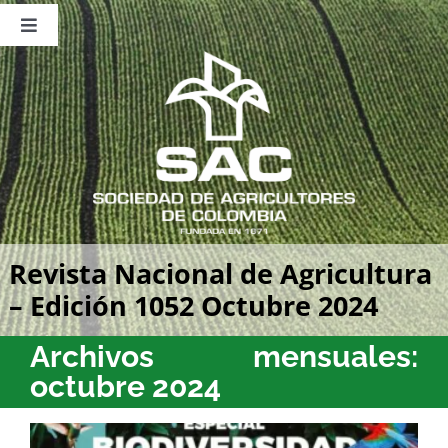
Saltar
al
Toggle
contenido
Navigation
Nosotros
Publicaciones
Sala de Prensa
Eventos
Revista Nacional de Agricultura
– Edición 1052 Octubre 2024
Archivos mensuales:
octubre 2024