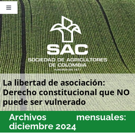
Saltar
al
Toggle
contenido
Navigation
Nosotros
Publicaciones
Sala de Prensa
Eventos
La libertad de asociación:
Derecho constitucional que NO
puede ser vulnerado
Archivos mensuales:
diciembre 2024