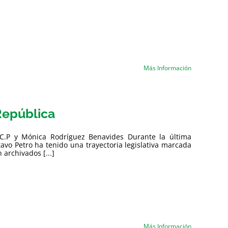
Más Información
República
s C.P y Mónica Rodríguez Benavides Durante la última
tavo Petro ha tenido una trayectoria legislativa marcada
 archivados [...]
Más Información