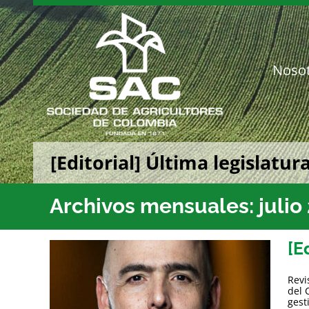
Saltar
al
contenido
Noso
[Editorial] Última legislatur
Archivos mensuales:
julio
[E
Revi
del 
gest