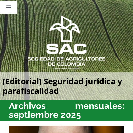
Saltar
al
Toggle
contenido
Navigation
Nosotros
Publicaciones
Sala de Prensa
Eventos
[Editorial] Seguridad jurídica y
parafiscalidad
Archivos mensuales:
septiembre 2025