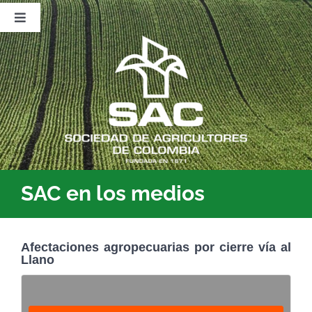
Saltar
al
Toggle
contenido
Navigation
Nosotros
Publicaciones
Sala de Prensa
Eventos
SAC en los medios
Afectaciones agropecuarias por cierre vía al
Llano