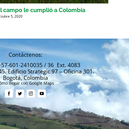
l campo le cumplió a Colombia
Cons
ctubre 5, 2020
Agosto 1
Contáctenos:
+57-601-2410035 / 36 Ext. 4083
45. Edificio Strategic 97 – Oficina 301.
Bogotá, Colombia
ómo llegar con Google Maps