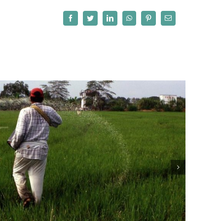
Facebook
Twitter
LinkedIn
WhatsApp
Pinterest
Correo
electrónico