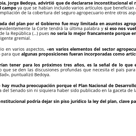
a, Jorge Bedoya, advirtió que de declararse inconstitucional el 
el campo
ya que se habían incluido varios artículos que benefician
 ampliación de la cobertura del seguro agropecuario entre otros asp
ada del plan por el Gobierno fue muy limitada en asuntos agrop
, evidentemente la Corte tendrá la última palabra y
si eso nos vue
de la República (…) pues
no sería lo mejor francamente porque en 
irigente gremial.
io en varios aspectos, «
en varios elementos del sector agropec
jo para que
algunas proposiciones fueran incorporadas como artíc
rían tener para los próximos tres años, es la señal de lo que
ue se den las discusiones profundas que necesita el país para un
idad», puntualizó Bedoya.
e hay mucha preocupación porque el Plan Nacional de Desarrollo 
a del Senado sin ni siquiera haber sido publicado en la gaceta de
nstitucional podría dejar sin piso jurídico la ley del plan, clave pa