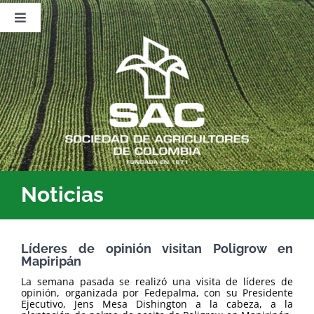
Saltar
al
Toggle
contenido
Navigation
Nosotros
Publicaciones
Sala de Prensa
Eventos
Noticias
Líderes de opinión visitan Poligrow en
Mapiripán
La semana pasada se realizó una visita de líderes de
opinión, organizada por Fedepalma, con su Presidente
Ejecutivo, Jens Mesa Dishington a la cabeza, a la