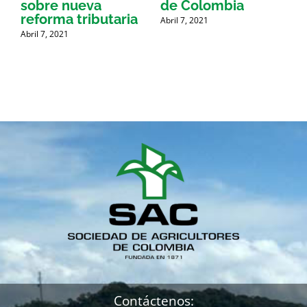
sobre nueva
de Colombia
P
reforma tributaria
Abril 7, 2021
Abril 7, 2021
A
Contáctenos: