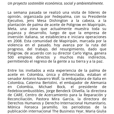
Un proyecto sostenible económica, social y ambientalmente.
La semana pasada se realizó una visita de líderes de
opinión, organizada por Fedepalma, con su Presidente
Ejecutivo, Jens Mesa Dishington a la cabeza, a la
plantación de palma de aceite de Poligrow en Mapiripán,
Meta, una zona que actualmente muestra toda su
pujanza y desarrollo, luego de que la empresa de
inversión italiana, se estableciera e iniciara operaciones
en 2008. Esta comunidad de Mapiripán, marcada por la
violencia en el pasado, hoy avanza por la ruta del
progreso, del trabajo, del resurgimiento, dado que
Poligrow, de acuerdo con su director Carlo Vigna, genera
500 empleos directos y muchos más indirectos,
permitiendo el regreso de la gente a su tierra y a la paz.
Entre los invitados a esta experiencia de la palma de
aceite en Colombia, única y diferenciada, estaban el
senador Antonio Navarro Wolf, la embajadora de Italia en
Colombia, Caterina Bertolini, el embajador de Alemania
en Colombia, Michael Bock, el presidente de
Fedebiocombustibles, Jorge Bendeck Olivella, la directora
de CARE, Centro de Acercamiento para la Reparación y
Reconciliación, Pastora Mira García, la directora de
Derechos Humanos y Derecho Internacional Humanitario,
Mónica Fonseca Jaramillo, los periodistas de la
publicación internacional The Business Year, Maria Giulia