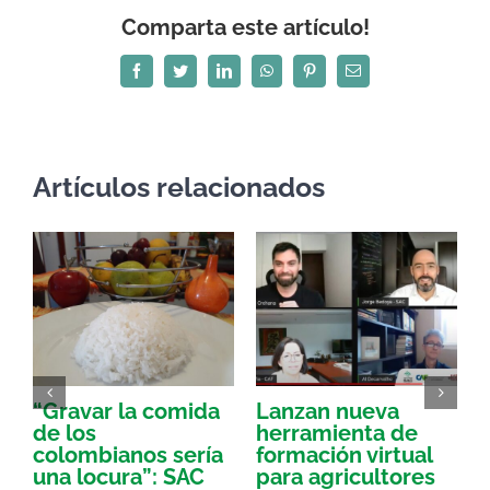
Comparta este artículo!
Facebook
Twitter
LinkedIn
WhatsApp
Pinterest
Correo
electrónico
Artículos relacionados
“Gravar la comida
Lanzan nueva
a
de los
herramienta de
p
colombianos sería
formación virtual
una locura”: SAC
para agricultores