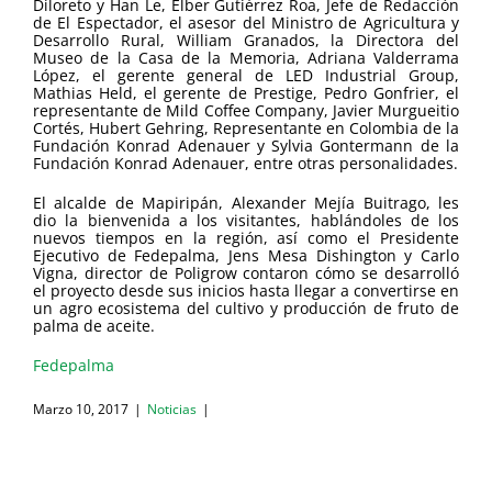
Diloreto y Han Le, Elber Gutiérrez Roa, Jefe de Redacción
de El Espectador, el asesor del Ministro de Agricultura y
Desarrollo Rural, William Granados, la Directora del
Museo de la Casa de la Memoria, Adriana Valderrama
López, el gerente general de LED Industrial Group,
Mathias Held, el gerente de Prestige, Pedro Gonfrier, el
representante de Mild Coffee Company, Javier Murgueitio
Cortés, Hubert Gehring, Representante en Colombia de la
Fundación Konrad Adenauer y Sylvia Gontermann de la
Fundación Konrad Adenauer, entre otras personalidades.
El alcalde de Mapiripán, Alexander Mejía Buitrago, les
dio la bienvenida a los visitantes, hablándoles de los
nuevos tiempos en la región, así como el Presidente
Ejecutivo de Fedepalma, Jens Mesa Dishington y Carlo
Vigna, director de Poligrow contaron cómo se desarrolló
el proyecto desde sus inicios hasta llegar a convertirse en
un agro ecosistema del cultivo y producción de fruto de
palma de aceite.
Fedepalma
Marzo 10, 2017
|
Noticias
|