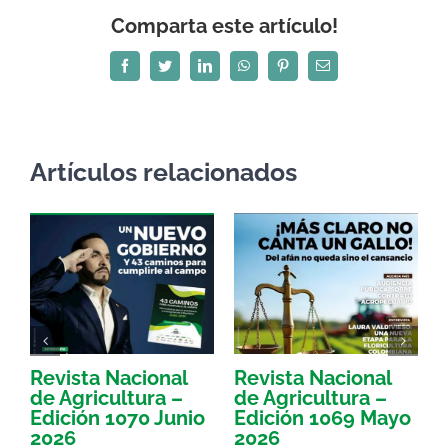
Comparta este artículo!
Facebook
Twitter
LinkedIn
WhatsApp
Pinterest
Correo
electrónico
Artículos relacionados
Revista Nacional
Revista Nacional
R
de Agricultura –
de Agricultura –
d
Edición 1070 Junio
Edición 1069 Mayo
E
2026
2026