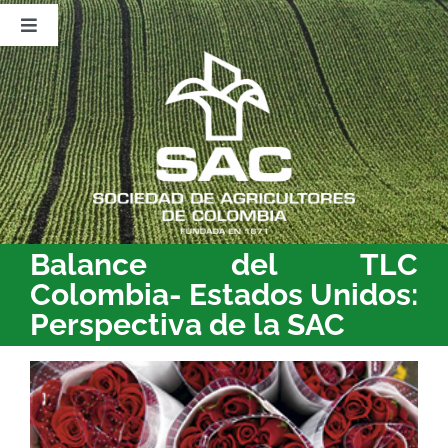
Saltar
al
Toggle
contenido
Navigation
Nosotros
Publicaciones
Sala de Prensa
Eventos
Balance del TLC
Colombia- Estados Unidos:
Perspectiva de la SAC
Ver
imagen
más
grande