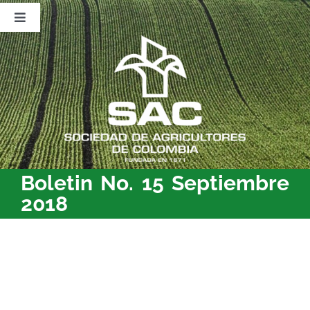
Saltar
al
Toggle
contenido
Navigation
Nosotros
Publicaciones
Sala de Prensa
Eventos
Boletin No. 15 Septiembre
2018