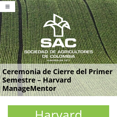
Saltar
al
Toggle
contenido
Navigation
Nosotros
Publicaciones
Sala de Prensa
Eventos
Ceremonia de Cierre del Primer
Semestre – Harvard
ManageMentor
Harvard