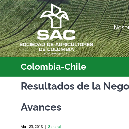
Saltar
al
contenido
Noso
Colombia-Chile
Resultados de la Nego
Avances
Abril 25, 2013
|
General
|