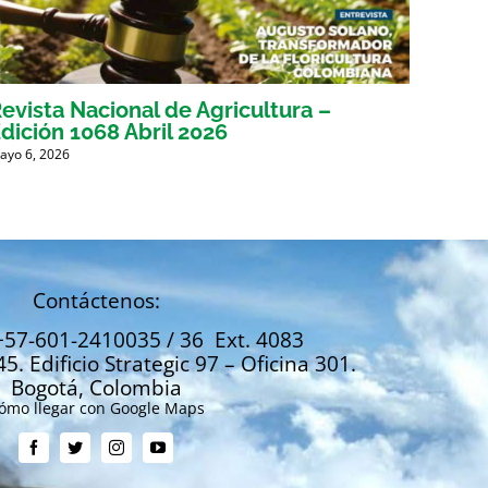
evista Nacional de Agricultura –
Revis
dición 1068 Abril 2026
Edici
ayo 6, 2026
Marzo 31
Contáctenos:
+57-601-2410035 / 36 Ext. 4083
45. Edificio Strategic 97 – Oficina 301.
Bogotá, Colombia
ómo llegar con Google Maps