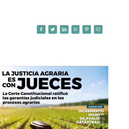
Facebook
Twitter
LinkedIn
WhatsApp
Pinterest
Correo
electrónico