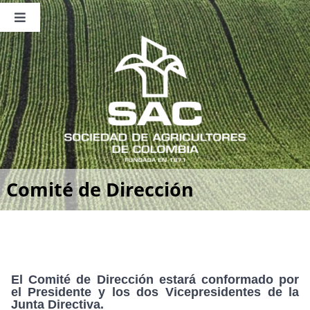
Saltar
al
Toggle
contenido
Navigation
Nosotros
Publicaciones
Sala de Prensa
Eventos
Comité de Dirección
El Comité de Dirección estará conformado por
el Presidente y los dos Vicepresidentes de la
Junta Directiva.