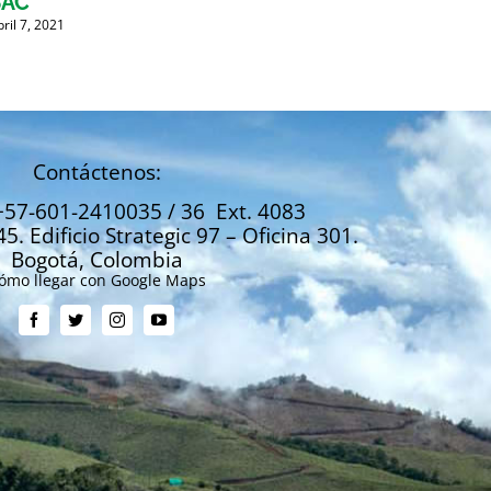
SAC
mient
bril 7, 2021
Abril 6, 
Contáctenos:
+57-601-2410035 / 36 Ext. 4083
45. Edificio Strategic 97 – Oficina 301.
Bogotá, Colombia
ómo llegar con Google Maps