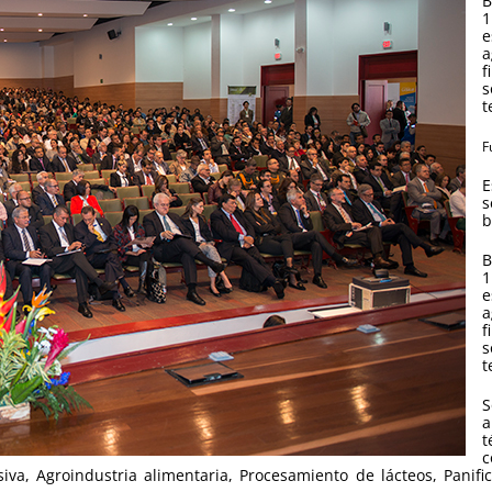
B
1
e
a
f
s
t
F
E
s
b
B
1
e
a
f
s
t
S
a
t
c
iva, Agroindustria alimentaria, Procesamiento de lácteos, Panifi