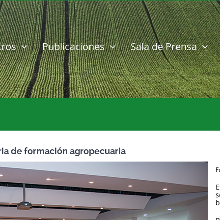
tros
Publicaciones
Sala de Prensa
ria de formación agropecuaria
F
E
s
b