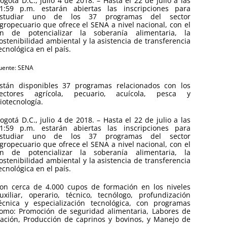
ogotá D.C., julio 4 de 2018. – Hasta el 22 de julio a las
1:59 p.m. estarán abiertas las inscripciones para
studiar uno de los 37 programas del sector
gropecuario que ofrece el SENA a nivel nacional, con el
in de potencializar la soberanía alimentaria, la
ostenibilidad ambiental y la asistencia de transferencia
ecnológica en el país.
uente: SENA
stán disponibles 37 programas relacionados con los
ectores agrícola, pecuario, acuícola, pesca y
iotecnología.
ogotá D.C., julio 4 de 2018. – Hasta el 22 de julio a las
1:59 p.m. estarán abiertas las inscripciones para
studiar uno de los 37 programas del sector
gropecuario que ofrece el SENA a nivel nacional, con el
in de potencializar la soberanía alimentaria, la
ostenibilidad ambiental y la asistencia de transferencia
ecnológica en el país.
on cerca de 4.000 cupos de formación en los niveles
uxiliar, operario, técnico, tecnólogo, profundización
écnica y especialización tecnológica, con programas
omo: Promoción de seguridad alimentaria, Labores de
cación, Producción de caprinos y bovinos, y Manejo de