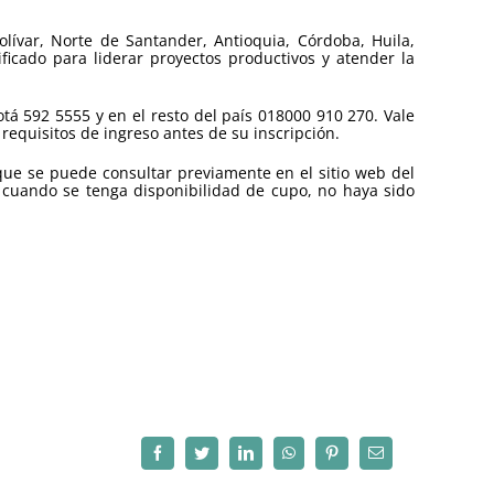
olívar, Norte de Santander, Antioquia, Córdoba, Huila,
icado para liderar proyectos productivos y atender la
otá 592 5555 y en el resto del país 018000 910 270. Vale
requisitos de ingreso antes de su inscripción.
que se puede consultar previamente en el sitio web del
 cuando se tenga disponibilidad de cupo, no haya sido
Facebook
Twitter
LinkedIn
WhatsApp
Pinterest
Correo
electrónico