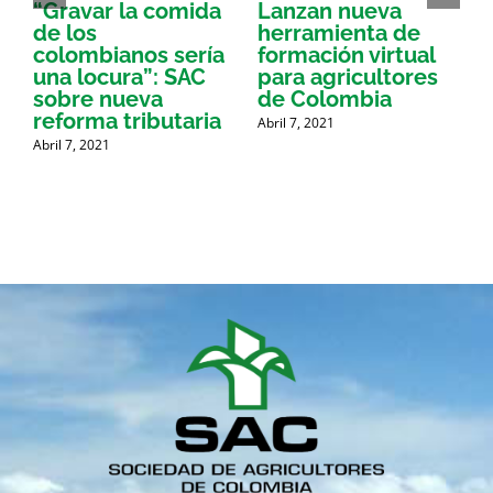
“Gravar la comida
Lanzan nueva
a
de los
herramienta de
p
colombianos sería
formación virtual
una locura”: SAC
para agricultores
sobre nueva
de Colombia
P
reforma tributaria
Abril 7, 2021
Abril 7, 2021
A