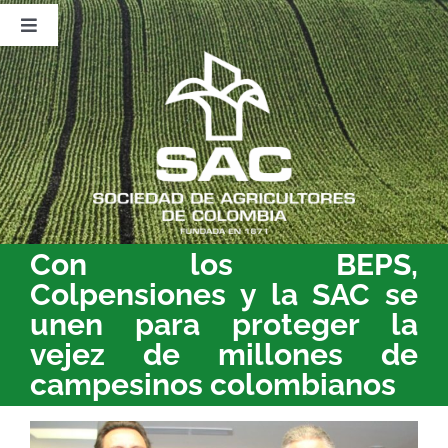
Saltar
al
Toggle
contenido
Navigation
Nosotros
Publicaciones
Sala de Prensa
Eventos
Con los BEPS,
Colpensiones y la SAC se
unen para proteger la
vejez de millones de
campesinos colombianos
Ver
imagen