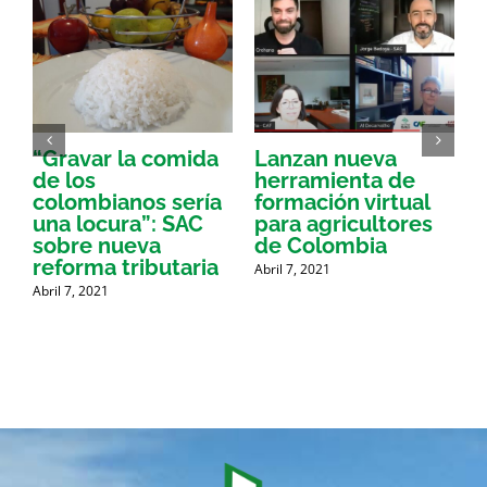
“Gravar la comida
Lanzan nueva
a
de los
herramienta de
p
colombianos sería
formación virtual
una locura”: SAC
para agricultores
sobre nueva
de Colombia
P
reforma tributaria
Abril 7, 2021
Abril 7, 2021
A