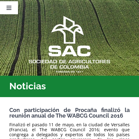
Saltar
al
Toggle
contenido
Navigation
Nosotros
Publicaciones
Sala de Prensa
Eventos
Noticias
Con participación de Procaña finalizó la
reunión anual de The WABCG Council 2016
Finalizó el pasado 11 de mayo, en la ciudad de Versalles
(Francia), el The WABCG Council 2016; evento que
congrega a delegados y expertos de todos los países