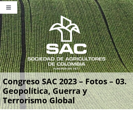
Saltar
al
Toggle
contenido
Navigation
Nosotros
Publicaciones
Sala de Prensa
Eventos
Congreso SAC 2023 – Fotos – 03.
Geopolítica, Guerra y
Terrorismo Global