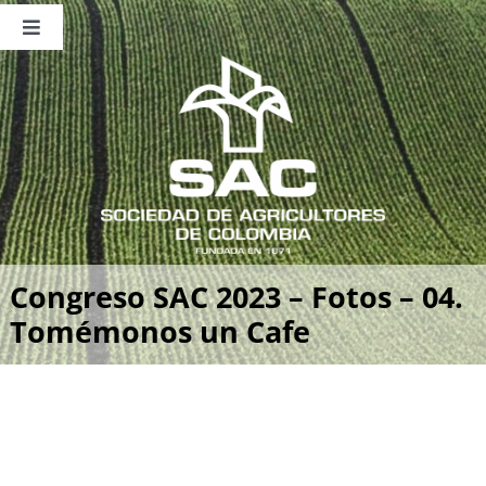
Saltar
al
Toggle
contenido
Navigation
Nosotros
Publicaciones
Sala de Prensa
Eventos
Congreso SAC 2023 – Fotos – 04.
Tomémonos un Cafe