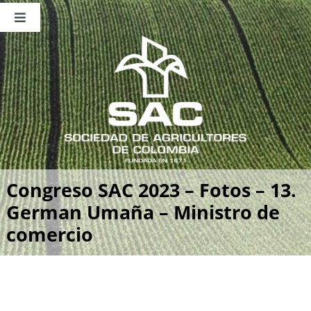
Saltar
al
Toggle
contenido
Navigation
Nosotros
Publicaciones
Sala de Prensa
Eventos
Congreso SAC 2023 – Fotos – 13.
German Umaña – Ministro de
comercio