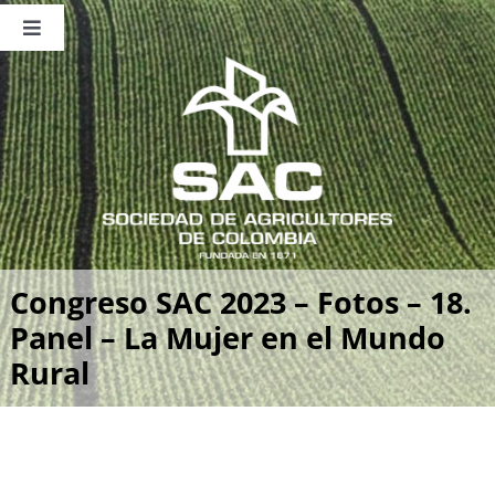
Saltar
al
Toggle
contenido
Navigation
Nosotros
Publicaciones
Sala de Prensa
Eventos
Congreso SAC 2023 – Fotos – 18.
Panel – La Mujer en el Mundo
Rural