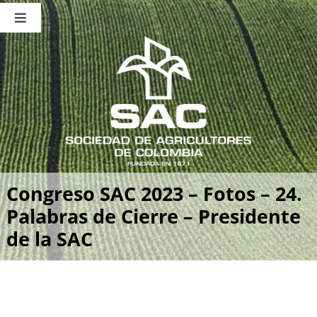
Saltar
al
Toggle
contenido
Navigation
Nosotros
Publicaciones
Sala de Prensa
Eventos
Congreso SAC 2023 – Fotos – 24.
Palabras de Cierre – Presidente
de la SAC