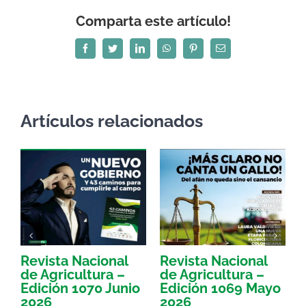
Comparta este artículo!
Facebook
Twitter
LinkedIn
WhatsApp
Pinterest
Correo
electrónico
Artículos relacionados
Revista Nacional
Revista Nacional
R
de Agricultura –
de Agricultura –
d
Edición 1070 Junio
Edición 1069 Mayo
E
2026
2026