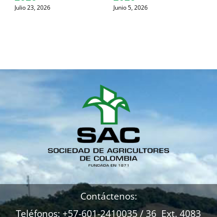
Julio 23, 2026
Junio 5, 2026
M
Contáctenos:
Teléfonos: +57-601-2410035 / 36 Ext. 4083