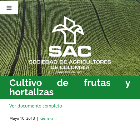
Saltar
al
Toggle
contenido
Navigation
Nosotros
Publicaciones
Sala de Prensa
Eventos
Cultivo de frutas y
hortalizas
Ver documento completo
Mayo 10, 2013
|
General
|