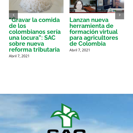
“Gravar la comida
Lanzan nueva
a
de los
herramienta de
p
colombianos sería
formación virtual
una locura”: SAC
para agricultores
sobre nueva
de Colombia
P
reforma tributaria
Abril 7, 2021
Abril 7, 2021
A