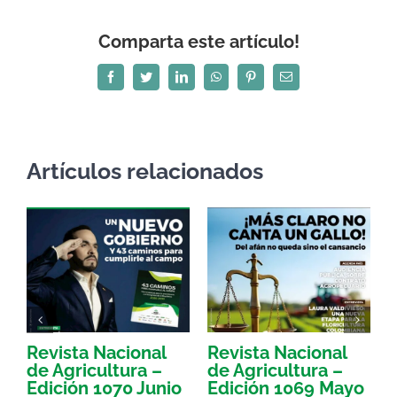
Comparta este artículo!
Facebook
Twitter
LinkedIn
WhatsApp
Pinterest
Correo
electrónico
Artículos relacionados
Revista Nacional
Revista Nacional
R
de Agricultura –
de Agricultura –
d
Edición 1070 Junio
Edición 1069 Mayo
E