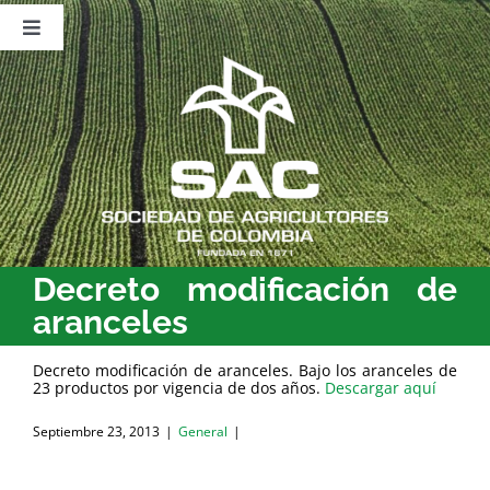
Saltar
al
Toggle
contenido
Navigation
Nosotros
Publicaciones
Sala de Prensa
Eventos
Decreto modificación de
aranceles
Decreto modificación de aranceles. Bajo los aranceles de
23 productos por vigencia de dos años.
Descargar aquí
Septiembre 23, 2013
|
General
|