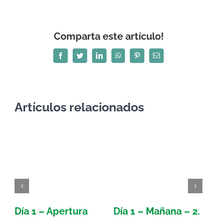
Comparta este artículo!
Facebook
Twitter
LinkedIn
WhatsApp
Pinterest
Correo
electrónico
Artículos relacionados
Día 1 – Apertura
Día 1 – Mañana – 2.
D