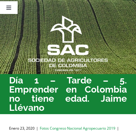
Saltar
al
Toggle
contenido
Navigation
Nosotros
Publicaciones
Sala de Prensa
Eventos
Día 1 – Tarde – 5.
Emprender en Colombia
no tiene edad. Jaime
Llévano
Enero 23, 2020
|
Fotos Congreso Nacional Agropecuario 2019
|