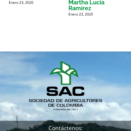
Martha Lucía
Enero 23, 2020
Ramírez
P
A
Enero 23, 2020
E
Contáctenos: