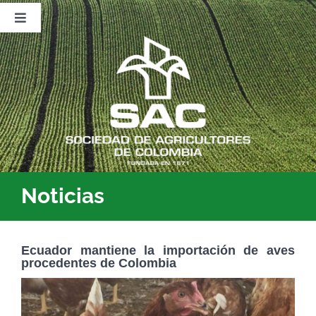
Saltar
al
Toggle
contenido
Navigation
Nosotros
Publicaciones
Sala de Prensa
Eventos
Noticias
Ecuador mantiene la importación de aves
procedentes de Colombia