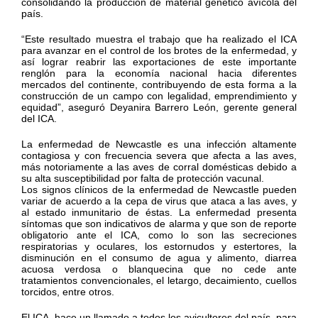
consolidando la producción de material genético avícola del
país.
“Este resultado muestra el trabajo que ha realizado el ICA
para avanzar en el control de los brotes de la enfermedad, y
así lograr reabrir las exportaciones de este importante
renglón para la economía nacional hacia diferentes
mercados del continente, contribuyendo de esta forma a la
construcción de un campo con legalidad, emprendimiento y
equidad”, aseguró Deyanira Barrero León, gerente general
del ICA.
La enfermedad de Newcastle es una infección altamente
contagiosa y con frecuencia severa que afecta a las aves,
más notoriamente a las aves de corral domésticas debido a
su alta susceptibilidad por falta de protección vacunal.
Los signos clínicos de la enfermedad de Newcastle pueden
variar de acuerdo a la cepa de virus que ataca a las aves, y
al estado inmunitario de éstas. La enfermedad presenta
síntomas que son indicativos de alarma y que son de reporte
obligatorio ante el ICA, como lo son las secreciones
respiratorias y oculares, los estornudos y estertores, la
disminución en el consumo de agua y alimento, diarrea
acuosa verdosa o blanquecina que no cede ante
tratamientos convencionales, el letargo, decaimiento, cuellos
torcidos, entre otros.
El ICA, hace un llamado a todos los avicultores del país, para