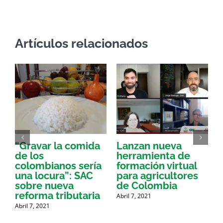
electrónico
Artículos relacionados
“Gravar la comida
Lanzan nueva
a
de los
herramienta de
p
colombianos sería
formación virtual
una locura”: SAC
para agricultores
sobre nueva
de Colombia
P
reforma tributaria
Abril 7, 2021
Abril 7, 2021
A