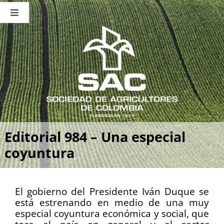
Saltar
al
Toggle
contenido
Navigation
Nosotros
Publicaciones
Sala de Prensa
Eventos
Editorial 984 – Una especial
coyuntura
El gobierno del Presidente Iván Duque se
está estrenando en medio de una muy
especial coyuntura económica y social, que