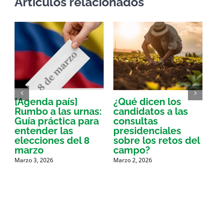
Artículos relacionados
[Agenda país]
¿Qué dicen los
E
Rumbo a las urnas:
candidatos a las
q
Guía práctica para
consultas
entender las
presidenciales
M
elecciones del 8
sobre los retos del
marzo
campo?
Marzo 3, 2026
Marzo 2, 2026