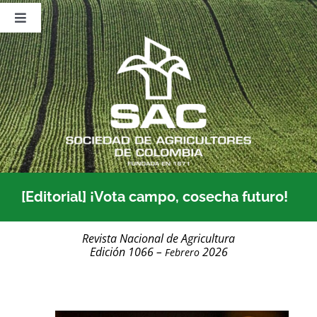
Saltar
al
Toggle
contenido
Navigation
Nosotros
Publicaciones
Sala de Prensa
Eventos
[Editorial] ¡Vota campo, cosecha futuro!
Revista Nacional de Agricultura
Edición 1066 –
2026
Febrero