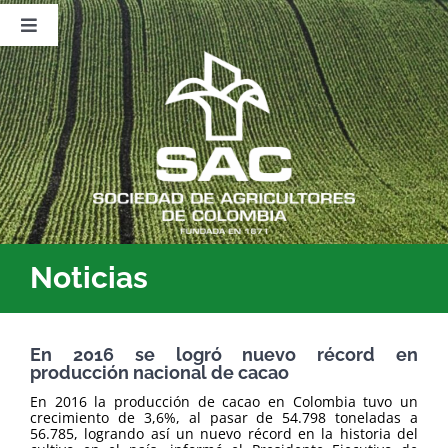
Saltar
al
Toggle
contenido
Navigation
Nosotros
Publicaciones
Sala de Prensa
Eventos
Noticias
En 2016 se logró nuevo récord en
producción nacional de cacao
En 2016 la producción de cacao en Colombia tuvo un
crecimiento de 3,6%, al pasar de 54.798 toneladas a
56.785, logrando así un nuevo récord en la historia del