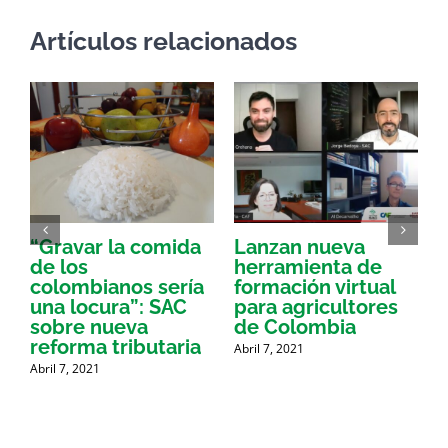
Artículos relacionados
“Gravar la comida
Lanzan nueva
a
de los
herramienta de
p
colombianos sería
formación virtual
una locura”: SAC
para agricultores
sobre nueva
de Colombia
P
reforma tributaria
Abril 7, 2021
Abril 7, 2021
A