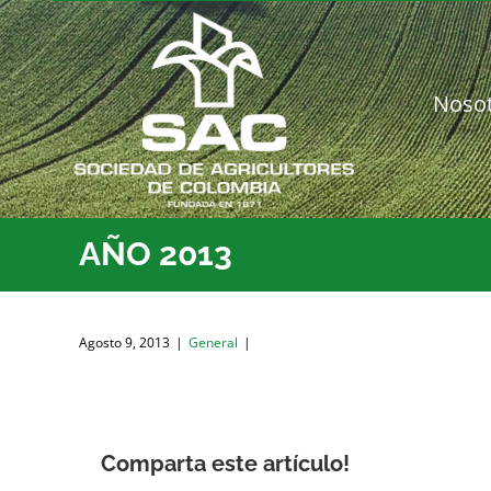
Saltar
al
contenido
Noso
AÑO 2013
Agosto 9, 2013
|
General
|
Comparta este artículo!