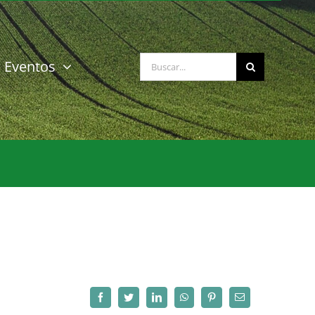
Buscar:
Eventos
Facebook
Twitter
LinkedIn
WhatsApp
Pinterest
Correo
electrónico