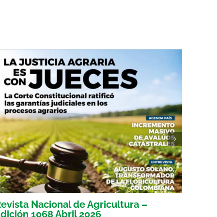
evista Nacional de Agricultura –
Revis
dición 1068 Abril 2026
Edici