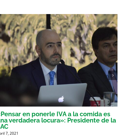
Pensar en ponerle IVA a la comida es
Voces
na verdadera locura»: Presidente de la
tribu
SAC
mient
bril 7, 2021
Abril 6, 