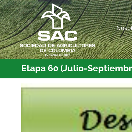
Saltar
al
contenido
Noso
Etapa 60 (Julio-Septiembr
Ver
imagen
más
grande