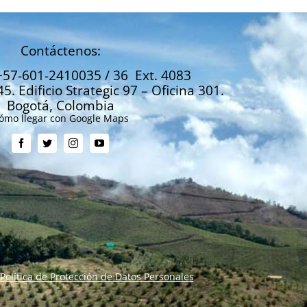
Contáctenos:
+57-601-2410035 / 36 Ext. 4083
45. Edificio Strategic 97 – Oficina 301.
Bogotá, Colombia
ómo llegar con Google Maps
Política de Protección de Datos Personales