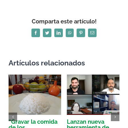
Comparta este artículo!
Facebook
Twitter
LinkedIn
WhatsApp
Pinterest
Correo
electrónico
Artículos relacionados
“Gravar la comida
Lanzan nueva
a
de los
herramienta de
p