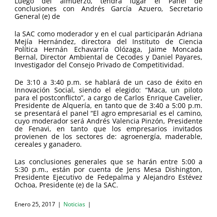
Luego del almuerzo, tendrá lugar el Panel de
conclusiones con Andrés García Azuero, Secretario
General (e) de
la SAC como moderador y en el cual participarán Adriana
Mejía Hernández, directora del Instituto de Ciencia
Política Hernán Echavarría Olózaga, Jaime Moncada
Bernal, Director Ambiental de Cecodes y Daniel Payares,
Investigador del Consejo Privado de Competitividad.
De 3:10 a 3:40 p.m. se hablará de un caso de éxito en
Innovación Social, siendo el elegido: “Maca, un piloto
para el postconflicto”, a cargo de Carlos Enrique Cavelier,
Presidente de Alquería, en tanto que de 3:40 a 5:00 p.m.
se presentará el panel “El agro empresarial es el camino,
cuyo moderador será Andrés Valencia Pinzón, Presidente
de Fenavi, en tanto que los empresarios invitados
provienen de los sectores de: agroenergía, maderable,
cereales y ganadero.
Las conclusiones generales que se harán entre 5:00 a
5:30 p.m., están por cuenta de Jens Mesa Dishington,
Presidente Ejecutivo de Fedepalma y Alejandro Estévez
Ochoa, Presidente (e) de la SAC.
Enero 25, 2017
|
Noticias
|