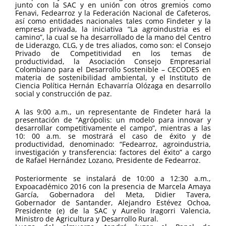
junto con la SAC y en unión con otros gremios como
Fenavi, Fedearroz y la Federación Nacional de Cafeteros,
así como entidades nacionales tales como Findeter y la
empresa privada, la iniciativa “La agroindustria es el
camino”, la cual se ha desarrollado de la mano del Centro
de Liderazgo, CLG, y de tres aliados, como son: el Consejo
Privado de Competitividad en los temas de
productividad, la Asociación Consejo Empresarial
Colombiano para el Desarrollo Sostenible – CECODES en
materia de sostenibilidad ambiental, y el Instituto de
Ciencia Política Hernán Echavarría Olózaga en desarrollo
social y construcción de paz.
A las 9:00 a.m., un representante de Findeter hará la
presentación de “Agrópolis: un modelo para innovar y
desarrollar competitivamente el campo”, mientras a las
10: 00 a.m. se mostrará el caso de éxito y de
productividad, denominado: “Fedearroz, agroindustria,
investigación y transferencia: factores del éxito” a cargo
de Rafael Hernández Lozano, Presidente de Fedearroz.
Posteriormente se instalará de 10:00 a 12:30 a.m.,
Expoacadémico 2016 con la presencia de Marcela Amaya
García, Gobernadora del Meta, Didier Tavera,
Gobernador de Santander, Alejandro Estévez Ochoa,
Presidente (e) de la SAC y Aurelio Iragorri Valencia,
Ministro de Agricultura y Desarrollo Rural.