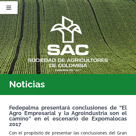
Saltar
al
Toggle
contenido
Navigation
Nosotros
Publicaciones
Sala de Prensa
Eventos
Noticias
Fedepalma presentará conclusiones de “El
Agro Empresarial y la Agroindustria son el
camino” en el escenario de Expomalocas
2017
Con el propósito de presentar las conclusiones del Gran