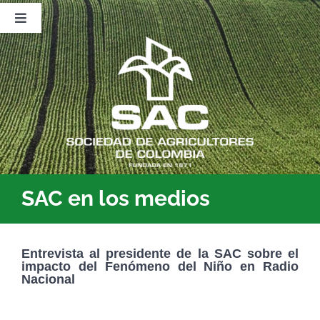
Saltar
al
Toggle
contenido
Navigation
Nosotros
Publicaciones
Sala de Prensa
Eventos
SAC en los medios
Entrevista al presidente de la SAC sobre el
impacto del Fenómeno del Niño en Radio
Nacional