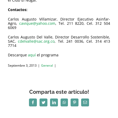
el Club El Nogal.
Contactos:
Carlos Augusto Villamizar, Director Ejecutivo Asinfar-
Agro,
cavique@yahoo.com
, Tel. 211 8220, Cel. 312 504
6069
Carlos Augusto Del Valle, Director Desarrollo Sostenible,
SAC,
cdelvalle@sac.org.co
, Tel. 241 0036, Cel. 314 413
7714
Descarque
aquí
el programa
Septiembre 3, 2013
|
General
|
Comparta este artículo!
Facebook
Twitter
LinkedIn
WhatsApp
Pinterest
Correo
electrónico