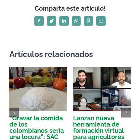
Comparta este artículo!
Facebook
Twitter
LinkedIn
WhatsApp
Pinterest
Correo
electrónico
Artículos relacionados
“Gravar la comida
Lanzan nueva
a
de los
herramienta de
p
colombianos sería
formación virtual
una locura”: SAC
para agricultores