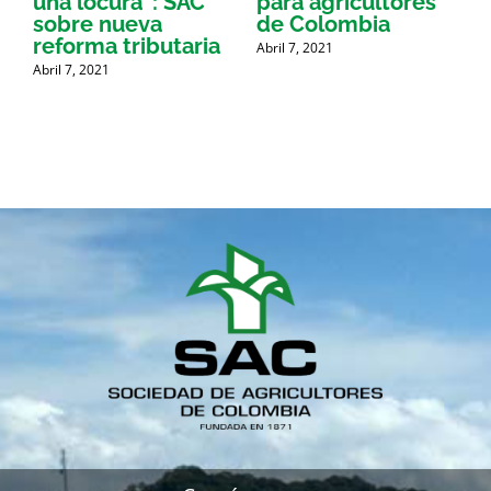
una locura”: SAC
para agricultores
sobre nueva
de Colombia
P
reforma tributaria
Abril 7, 2021
Abril 7, 2021
A