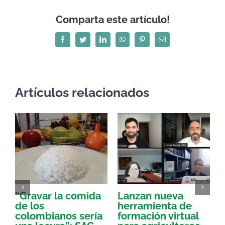
Comparta este artículo!
Facebook
Twitter
LinkedIn
WhatsApp
Pinterest
Correo
electrónico
Artículos relacionados
“Gravar la comida
Lanzan nueva
a
de los
herramienta de
p
colombianos sería
formación virtual