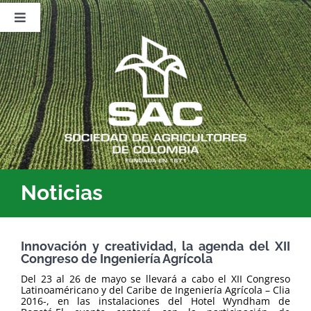
Saltar
al
Toggle
contenido
Navigation
Nosotros
Publicaciones
Sala de Prensa
Eventos
Noticias
Innovación y creatividad, la agenda del XII
Congreso de Ingeniería Agrícola
Del 23 al 26 de mayo se llevará a cabo el XII Congreso
Latinoaméricano y del Caribe de Ingeniería Agrícola – Clia
2016-, en las instalaciones del Hotel Wyndham de