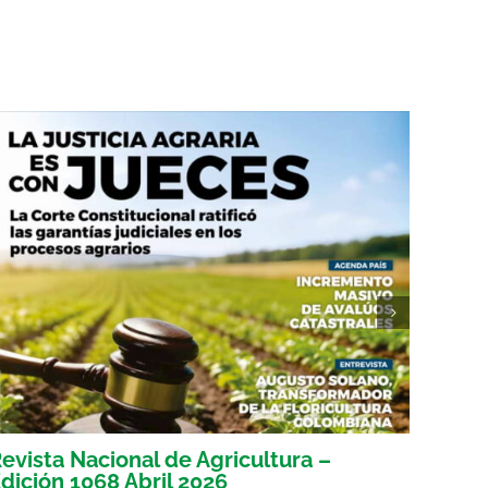
evista Nacional de Agricultura –
Revis
dición 1068 Abril 2026
Edici