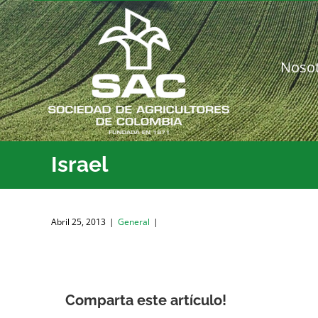
Saltar
al
contenido
Noso
Israel
Abril 25, 2013
|
General
|
Comparta este artículo!