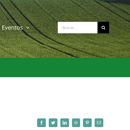
Buscar:
Eventos
Facebook
Twitter
LinkedIn
WhatsApp
Pinterest
Correo
electrónico