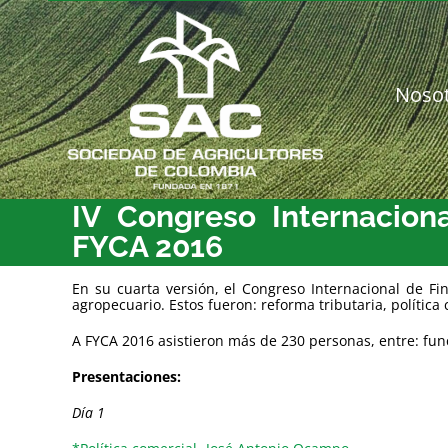
Saltar
al
contenido
Noso
IV Congreso Internacion
FYCA 2016
En su cuarta versión, el Congreso Internacional de Fi
agropecuario. Estos fueron: reforma tributaria, política 
A FYCA 2016 asistieron más de 230 personas, entre: fun
Presentaciones:
Día 1