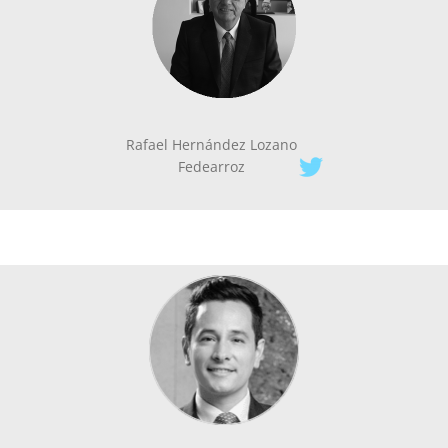
Rafael Hernández Lozano
Fedearroz