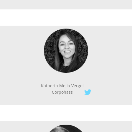
Katherin Mejía Vergel
Corpohass