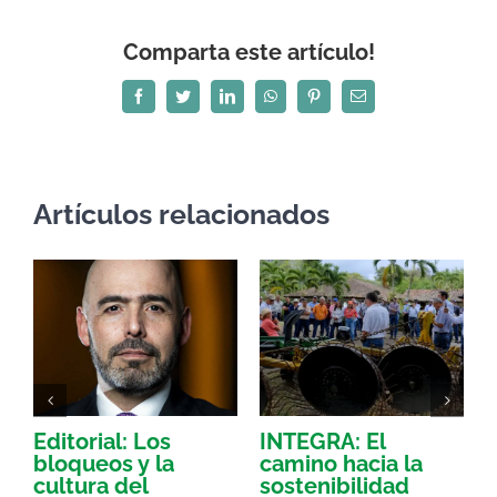
Comparta este artículo!
Facebook
Twitter
LinkedIn
WhatsApp
Pinterest
Correo
electrónico
Artículos relacionados
Editorial: Los
INTEGRA: El
L
bloqueos y la
camino hacia la
t
cultura del
sostenibilidad