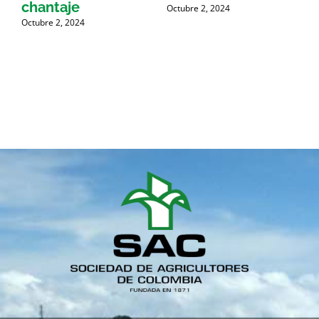
chantaje
Octubre 2, 2024
a
Octubre 2, 2024
s
O