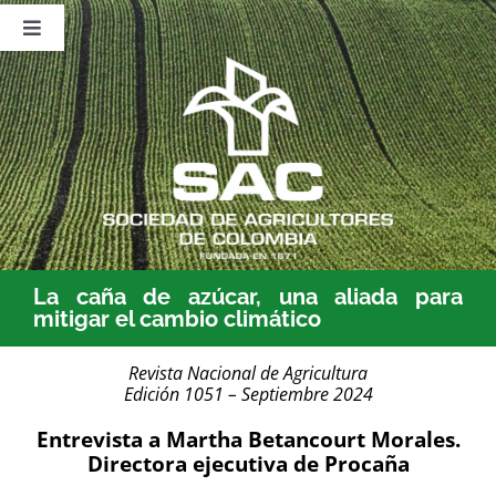
Saltar
al
Toggle
contenido
Navigation
Nosotros
Publicaciones
Sala de Prensa
Eventos
La caña de azúcar, una aliada para
mitigar el cambio climático
Revista Nacional de Agricultura
Edición 1051 – Septiembre 2024
Entrevista a Martha Betancourt Morales.
Directora ejecutiva de Procaña