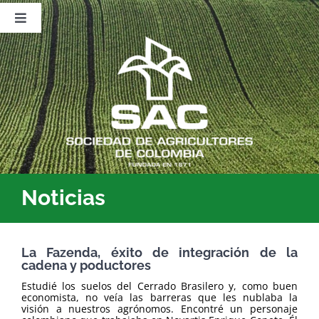
Saltar
al
Toggle
contenido
Navigation
Nosotros
Publicaciones
Sala de Prensa
Eventos
Noticias
La Fazenda, éxito de integración de la
cadena y poductores
Estudié los suelos del Cerrado Brasilero y, como buen
economista, no veía las barreras que les nublaba la
visión a nuestros agrónomos. Encontré un personaje