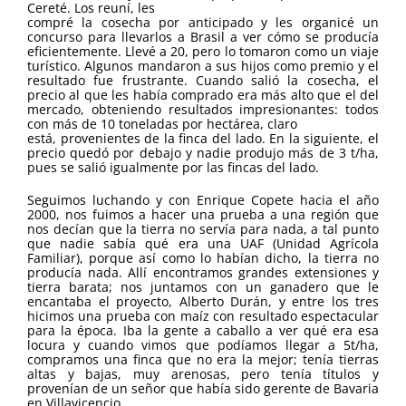
Cereté. Los reuní, les
compré la cosecha por anticipado y les organicé un
concurso para llevarlos a Brasil a ver cómo se producía
eficientemente. Llevé a 20, pero lo tomaron como un viaje
turístico. Algunos mandaron a sus hijos como premio y el
resultado fue frustrante. Cuando salió la cosecha, el
precio al que les había comprado era más alto que el del
mercado, obteniendo resultados impresionantes: todos
con más de 10 toneladas por hectárea, claro
está, provenientes de la finca del lado. En la siguiente, el
precio quedó por debajo y nadie produjo más de 3 t/ha,
pues se salió igualmente por las fincas del lado.
Seguimos luchando y con Enrique Copete hacia el año
2000, nos fuimos a hacer una prueba a una región que
nos decían que la tierra no servía para nada, a tal punto
que nadie sabía qué era una UAF (Unidad Agrícola
Familiar), porque así como lo habían dicho, la tierra no
producía nada. Allí encontramos grandes extensiones y
tierra barata; nos juntamos con un ganadero que le
encantaba el proyecto, Alberto Durán, y entre los tres
hicimos una prueba con maíz con resultado espectacular
para la época. Iba la gente a caballo a ver qué era esa
locura y cuando vimos que podíamos llegar a 5t/ha,
compramos una finca que no era la mejor; tenía tierras
altas y bajas, muy arenosas, pero tenía títulos y
provenían de un señor que había sido gerente de Bavaria
en Villavicencio.