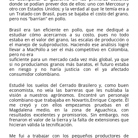
donde se podían prever dos de ellos: uno con Mercosur y
otro con Estados Unidos; y la verdad al que le temía era a
un Tratado con Brasil, pues se bajaba el costo del grano,
pero nos “barrían” en pollo.
Brasil era tan eficiente en pollo, que me dediqué a
estudiar cómo acercarnos a su costo, pues no todo
estaba en el valor del grano, las escalas de producción o
el manejo de subproductos. Haciendo ese análisis logré
llevar a MacPollo a ser el más competitivo en Colombia,
pero no era
suficiente para un mercado cada vez más global, ya que
si no producíamos granos más baratos, el futuro estaba
en riesgo y no haría justicia con el ya afectado
consumidor colombiano.
Estudié los suelos del Cerrado Brasilero y, como buen
economista, no veía las barreras que les nublaba la
visión a nuestros agrónomos. Encontré un personaje
colombiano que trabajaba en Novartis,Enrique Copete. Él
me creyó y con ellos empezamos pruebas en el
Magdalena medio, en la zona de Aguachica, con
resultados excelentes y promisorios. Sin embargo, nos
frenaron el valor de la tierra y la falta de extensiones que
hicieran válida la tecnificación.
Me fui a trabajar con los pequeños productores de