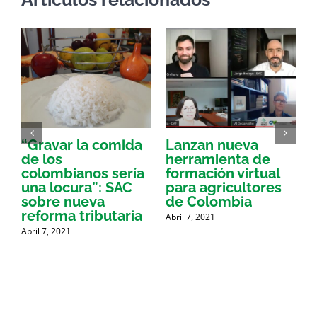
“Gravar la comida
Lanzan nueva
a
de los
herramienta de
p
colombianos sería
formación virtual
una locura”: SAC
para agricultores
sobre nueva
de Colombia
P
reforma tributaria
Abril 7, 2021
Abril 7, 2021
A