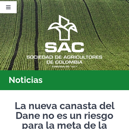
Saltar
al
Toggle
contenido
Navigation
Nosotros
Publicaciones
Sala de Prensa
Eventos
Noticias
La nueva canasta del
Dane no es un riesgo
para la meta de la