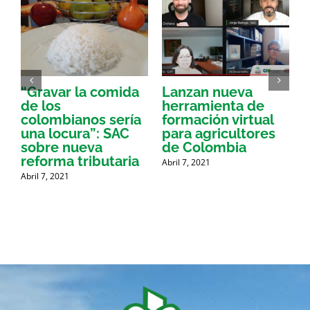
“Gravar la comida
Lanzan nueva
a
de los
herramienta de
p
colombianos sería
formación virtual
una locura”: SAC
para agricultores
sobre nueva
de Colombia
P
reforma tributaria
Abril 7, 2021
Abril 7, 2021
A