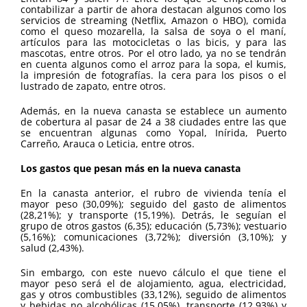
contabilizar a partir de ahora destacan algunos como los
servicios de streaming (Netflix, Amazon o HBO), comida
como el queso mozarella, la salsa de soya o el maní,
artículos para las motocicletas o las bicis, y para las
mascotas, entre otros. Por el otro lado, ya no se tendrán
en cuenta algunos como el arroz para la sopa, el kumis,
la impresión de fotografías. la cera para los pisos o el
lustrado de zapato, entre otros.
Además, en la nueva canasta se establece un aumento
de cobertura al pasar de 24 a 38 ciudades entre las que
se encuentran algunas como Yopal, Inírida, Puerto
Carreño, Arauca o Leticia, entre otros.
Los gastos que pesan más en la nueva canasta
En la canasta anterior, el rubro de vivienda tenía el
mayor peso (30,09%); seguido del gasto de alimentos
(28,21%); y transporte (15,19%). Detrás, le seguían el
grupo de otros gastos (6,35); educación (5,73%); vestuario
(5,16%); comunicaciones (3,72%); diversión (3,10%); y
salud (2,43%).
Sin embargo, con este nuevo cálculo el que tiene el
mayor peso será el de alojamiento, agua, electricidad,
gas y otros combustibles (33,12%), seguido de alimentos
y bebidas no alcohólicas (15,05%), transporte (12,93%) y