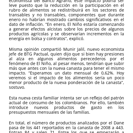
economista del Banco Agrario, este impacto podría ser
leve puesto que la reducción en la participación en el
rubro de alimentos se redistribuirá en los sectores de
transables y no transables, componentes que durante
enero no habrían mostrado cambios significativos en el
dato de inflación. “En enero, El Niño estaría comenzando
a generar efectos alcistas sobre los precios de algunos
productos agrícolas y se observarían incrementos en la
energía en bolsa y contratos”, explicó.
Misma opinión compartió Munir Jalil, nuevo economista
jefe de BTG Pactual, quien dijo que si bien hay presiones
al alza en algunos alimentos perecederos por el
fenómeno de El Niño, al pesar menos, tendrían que subir
más que antes con la nueva canasta para tener el mismo
impacto. “Esperamos un dato mensual de 0,62%. Hoy
veremos si el impacto de los alimentos sería un poco
menor producto de la nueva ponderación de la canasta”,
sostuvo.
Esta nueva cesta familiar intenta ser un reflejo del patrón
actual de consumo de los colombianos. Por ello, también
introduce nuevos productos de gasto en los
presupuestos mensuales de las familias.
En total, el número de productos analizados por el Dane
pasa de los 441 reportados en la canasta de 2008 a 443.
Entran 84 y salen 71. Entre los que se empezarán a