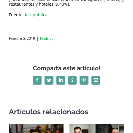
restaurantes y hoteles (9,43%).
Fuente:
larepublica
Febrero 5, 2019
|
Noticias
|
Comparta este artículo!
Facebook
Twitter
LinkedIn
WhatsApp
Pinterest
Correo
electrónico
Artículos relacionados